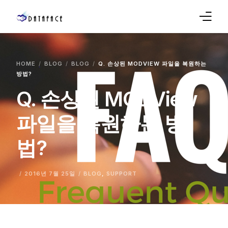
Company
HOME
BLOG
BLOG
Q. 손상된 MODVIEW 파일을 복원하는
방법?
Products
Q. 손상된 MODView
Sales
파일을 복원하는 방
Service
법?
Support
Blog
2016년 7월 25일
BLOG
,
SUPPORT