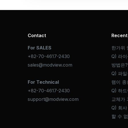
Contact
Recent
For SALES
한가위 
+82-70-4617-2430
Q) 라
sales@modview.com
방법은?
Q) 파일
For Technical
램이 종
+82-70-4617-2430
Q) 하
support@modview.com
교체가 
Q) 회사
할 수 