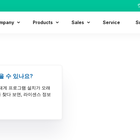
mpany
Products
Sales
Service
S
out Us
MODView
Contact
D
tory
MODView Pro
Customer
F
cation
MODView Pro Plus
Partner
을 수 있나요?
ruit
 대게 프로그램 설치가 오래
 찾다 보면, 라이센스 정보