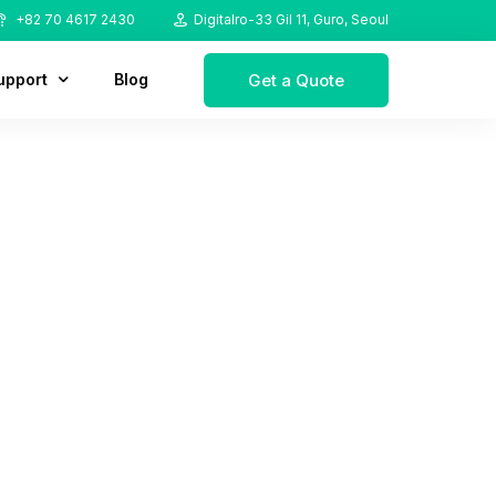
+82 70 4617 2430
Digitalro-33 Gil 11, Guro, Seoul
Get a Quote
upport
Blog
ownload
AQ