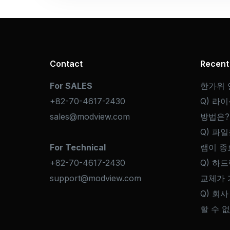
Contact
Recent
For SALES
한가위 
+82-70-4617-2430
Q) 라
sales@modview.com
방법은?
Q) 파일
For Technical
램이 종
+82-70-4617-2430
Q) 하
support@modview.com
교체가 
Q) 회사
할 수 