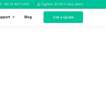
+82 70 4617 2430
Digitalro-33 Gil 11, Guro, Seoul
Get a Quote
upport
Blog
ownload
AQ