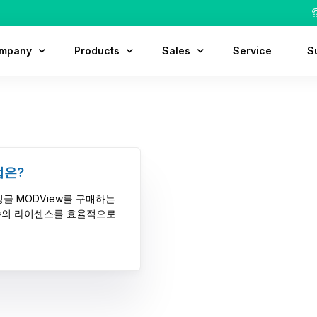
mpany
Products
Sales
Service
S
out Us
MODView
Contact
D
tory
MODView Pro
Customer
F
cation
MODView Pro Plus
Partner
법은?
ruit
싱글 MODView를 구매하는
 수의 라이센스를 효율적으로