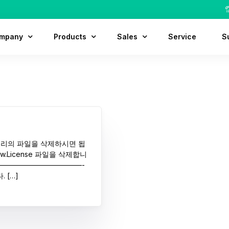
mpany
Products
Sales
Service
S
out Us
MODView
Contact
D
tory
MODView Pro
Customer
F
cation
MODView Pro Plus
Partner
ruit
렉터리의 파일을 삭제하시면 됩
iew.License 파일을 삭제합니
————————————-
 […]