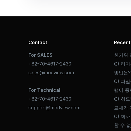
Contact
Recent
For SALES
한가위 
+82-70-4617-2430
Q) 라
sales@modview.com
방법은?
Q) 파일
For Technical
램이 종
+82-70-4617-2430
Q) 하
support@modview.com
교체가 
Q) 회사
할 수 