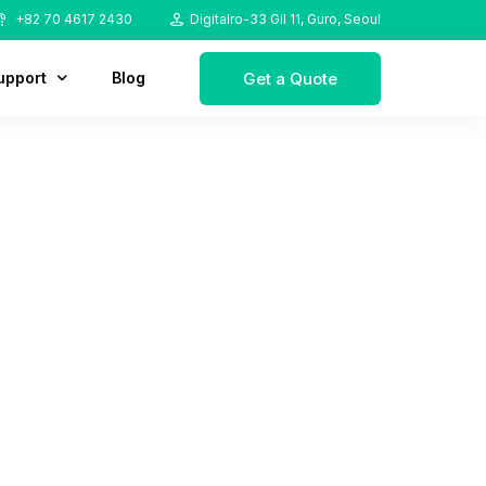
+82 70 4617 2430
Digitalro-33 Gil 11, Guro, Seoul
Get a Quote
upport
Blog
ownload
AQ