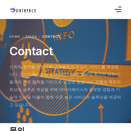
Company
HOME
SALES
CONTACT
Products
Contact
Sales
신뢰와 협력을 바탕으로 고객들에게 최상의 서비스를 제공합
Service
니다. 데이타페이스는 오랫동안 기술과 영량이 최고인 파트너
들과의 상호 협력을 기반으로 성장해 왔습니다. 공동의 목표인
Support
최상의 솔루션 제공을 위해 데이타페이스의 풍부한 경험과 기
술적 지식을 더불어 함께 수준 높은 서비스와 솔루션을 제공하
Blog
고 있습니다.
문의