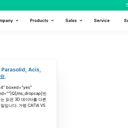
mpany
Products
Sales
Service
S
out Us
MODView
Contact
D
tory
MODView Pro
Customer
F
cation
MODView Pro Plus
Partner
arasolid, Acis,
요.
ruit
84″ boxed=”yes”
” id=””]Q[/ms_dropcap]빈
는 읽은 3D 데이타를 다른
입니다. 가령 CATIA V5