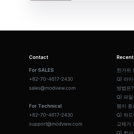
Contact
Recent
For SALES
한가위 
+82-70-4617-2430
Q) 라
sales@modview.com
방법은?
Q) 파일
For Technical
램이 종
+82-70-4617-2430
Q) 하
support@modview.com
교체가 
Q) 회사