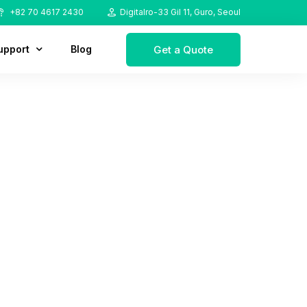
+82 70 4617 2430
Digitalro-33 Gil 11, Guro, Seoul
Get a Quote
upport
Blog
ownload
AQ