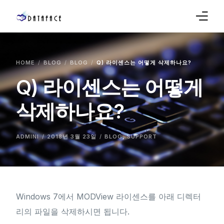
Company
HOME
BLOG
BLOG
Q) 라이센스는 어떻게 삭제하나요?
Products
Q) 라이센스는 어떻게
Sales
삭제하나요?
Service
ADMINI
2018년 3월 23일
BLOG
,
SUPPORT
Support
Blog
Windows 7에서 MODView 라이센스를 아래 디렉터
리의 파일을 삭제하시면 됩니다.